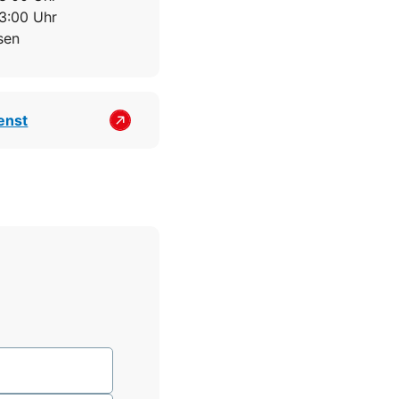
13:00 Uhr
sen
enst