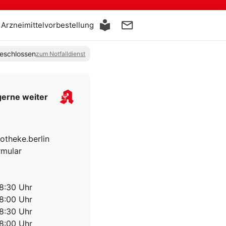
Arzneimittelvorbestellung
eschlossen
zum Notfalldienst
gerne weiter
otheke.berlin
rmular
18:30 Uhr
18:00 Uhr
18:30 Uhr
18:00 Uhr